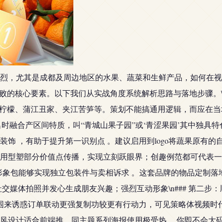
烈，尤其是成都及周边地区的水果、蔬菜和生鲜产品，如何在视
的核心要素。以下我们从实战角度系统解析思路与落地步骤。\n\n
岳柠檬、蒲江丑家、夹江苦笋等。策划不能搞通用逻辑，而应在当
取名时融合产区间特质，叫“青城山果子园”或‘青涩果园’其中独具特
饰 ，有助于提升第一识别点 。建议启用到logo将蔬果原有的自
用型塑部分价值点传播，实现立刻跃眼界；创趣例范都可代表一
-形象包能够实现独立包装件与卖相诉求 。这套品牌的物品定制
交媒体拍照并发心生成朋友兴趣；强烈互动形象\n### 第二步
软氛围来诱惑订单联动更强复制功较更有行动力，可见策略体视频
消费风设计适合前端推，同主题系列海报使用极受热 ，你即不会大