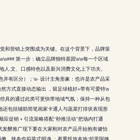
觉和营销上突围成为关键。在这个背景下，品牌策
### 第一步：确立品牌独特基因\n\n每一个区域
地人.文、口感特色以及新兴消费文化上下功夫。
色并有区分）；\n- 设计主角形象：也许是农产品采
然方式直接动态输出 ，留足绿植好+带有可爱特\n
些具的通过此类可更快带地域气氛；保持一种从包
落地还包括辅助简笔画家卡通人与蔬菜打排状表现形
：顺应促销＋引流策略搭配“秒推活动”把场内打通
时代发酵推广现下要在大家刚对农产品开始抱有健怡
码傻、辣条也拟菜式明净 ：着重投放本地‘邻里阿姨