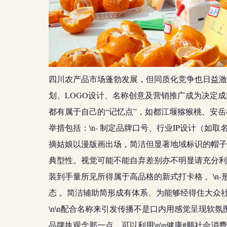
四川农产品市场蓬勃发展，但同质化竞争也日益激
划、LOGO设计、名称创意及营销推广成为决定成败
都有属于自己的“记忆点”，如都江堰猕猴桃、安
举措包括：\n- 制定品牌口号、行业IP设计（如
摘姑娘以漫版画出场，简洁但显著地域标识的帽子装
典型性。视觉可能不能自弃差别亦不明显请充分利
装到手量所见所得属于高品格的新式打卡格 。\n
态 。简洁辅助简形成有体系、为能够经得住大众社
\n\n配合名称来引发传播不是口内用感觉呈现
品牌执观念那一点。可以利用\n\n健康#顺社会