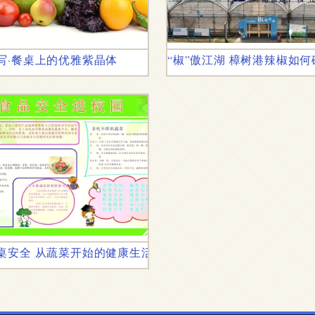
写·餐桌上的优雅紫晶体
“椒”傲江湖 樟树港辣椒如
新标杆
桌安全 从蔬菜开始的健康生活