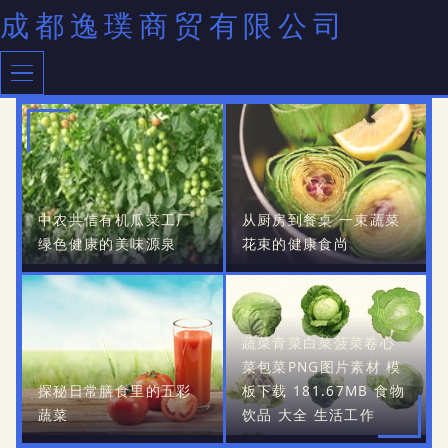
成都逸璞商贸有限公司
中农共信有机瓜菜工厂
从厨房到餐桌 一束蔬菜
绿色健康的美味源泉
花束的健康食尚
蔬菜青菜白菜菠菜卷心
菜包菜PNG图片素材 模
探秘日常膳食里的五彩
板下载 181.67MB 食物
蔬菜
饮品 大全 生活工作