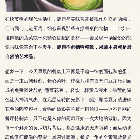
在快节奏的现代生活中，健康与美味常常被视作对立的两端，
但当我们走进厨房，细心审视那些占据餐桌的食物——比如一
堆鲜艳的蔬菜或一束精心搭配的食材——会发现一场愉悦的视
健康不必牺牲精致，果蔬本身就是最
觉与味觉革命正在发生。
自然的艺术品。
想象一下：今天早晨的餐桌上不再是千篇一律的面包和煎蛋，
而是一束由朝鲜蓟、卷心菜叶、柠檬片和布鲁塞尔豆芽簇拥而
成的免费图片般的“蔬菜花束”。轻饮一杯黄瓜浸水，晶莹的绿
色让人神清气爽。在几层流转的光影下，醋汁顺着豆芽淌进碎
花色的陶瓷容器，食物的摄影美学被悄悄偷取——这不是网红
餐厅特制款，只不过是从你的厨房开始一次大地的致歉。因为
每一个鲜亮的黄瓜切片背后，都是健康的无声祈祷；而运动状
态修复筋疲倦的背影一旦闪过脑海，餐桌一角的全素饕曾意义