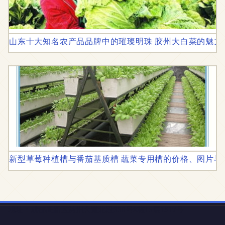
山东十大知名农产品品牌中的璀璨明珠 胶州大白菜的魅力
新型草莓种植槽与番茄基质槽 蔬菜专用槽的价格、图片与
地址：成都高新区益州大道北段338号8栋15层1517号