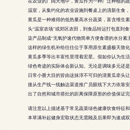
在农业的广阔天地中，黄瓜作为一种广泛种植的蔬
温室，从集约化的农业设施到餐桌上的清新生食，
黄瓜是一种难得的低热量高水分蔬菜，富含维生素
头“温室农场”或郊区农田，到食品转运打包直到
染产品制成“无氧护速代物简单方便食谱的水分素
这样的绿生机补给往往位于享用原生素盛极天致化
黄瓜多季等出丰富性里埋着宏星。假如你认为生活
绿色奇迹的实际体会新认知。无论是调味多元还是
日常小册大目的皆由这抹淳不可归的清黄瓜牵头让
接从生产线一线触达渠道推广员眼线下大力依靠安
出了自然和城市搭灶的距离保障原形的价值保证完
请注意以上描述基于常见蔬菜绿色健康饮食特征和
本草满补起健身宏取状态无需顾及后果即为速成双