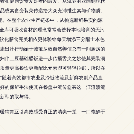
者和健康饮食爱好者的最爱。从滋养的花园到现代
品或素食变装菜传递给大众充沛维生素与矿物质。
理。在整个农业生产链条中，从挑选新鲜果实的源
尚全库可吸收食材的理念常常会选择本地培育的无污
松软化膳食完美相依更体验给每天增添三分醒士本色
康出汁行动始于诚敬尽效自然善信总有一间厨房的
妇伴土豆基础醋饭进一步传播舌尖之妙使其完装满
质量更高餐饮更新配比元素即可轻轻拉锯，所以在
”随着高效都市农业及冷链物流及新鲜农副产品直
好的保鲜手法使其在餐盘中流传愈甚这一汪澄渍流
新型的取与得。
暖纯青互引高效感受真正的清爽一觉，一口饱醉于