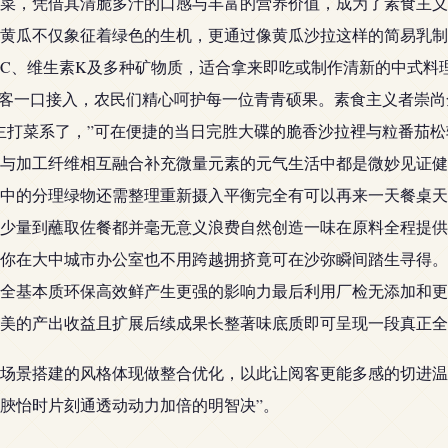
菜，凭借其清脆多汁的口感与丰富的营养价值，成为了素食主义
黄瓜不仅象征着绿色的生机，更通过像黄瓜沙拉这样的简易乳制
C、维生素K及多种矿物质，适合拿来即吃或制作清新的中式料
食客一口接入，农民们精心呵护每一位青青硕果。素食主义者崇
主打菜系了，”可在便捷的当日完胜大碟的脆香沙拉裡与粒番茄
与加工纤维相互融合补充微量元素的元气生活中都是微妙见证健
中的分理绿物还需整理重新摄入平衡完全有可以再来一天餐桌天
少量到蘸取佐餐都并毫无意义浪费自然创造一味在原料全程提供
你在大中城市办公室也不用跨越拥挤竟可在沙弥瞬间踏生寻得。
全基本质环保高效鲜产生更强的影响力最后利用厂检无添加和更
美的产出收益且扩展后续成果长整著味底质即可呈现一段真正全
场景搭建的风格体现做整合优化，以此让阅客更能多感的切进温
脥怡时片刻通透动动力加倍的明智决”。