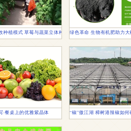
效种植模式 草莓与蔬菜立体种植槽生产商全解析
绿色革命 生物有机肥助力
写·餐桌上的优雅紫晶体
“椒”傲江湖 樟树港辣椒如