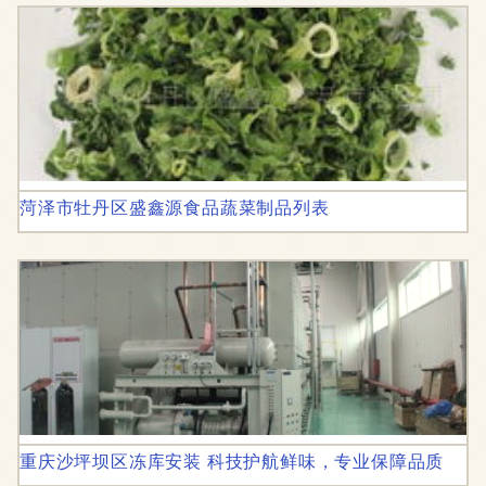
菏泽市牡丹区盛鑫源食品蔬菜制品列表
重庆沙坪坝区冻库安装 科技护航鲜味，专业保障品质